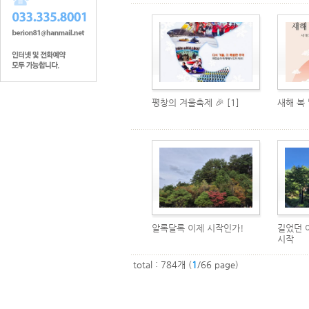
평창의 겨울축제 🎉
[1]
새해 복
알록달록 이제 시작인가!
길었던 
시작
total : 784개 (
1
/66 page)