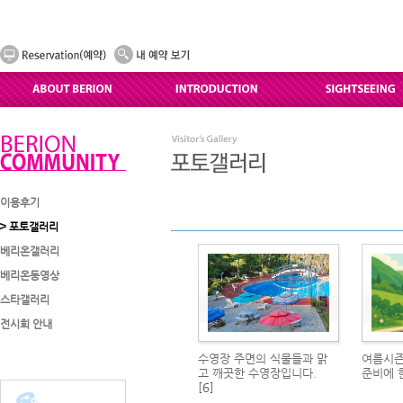
이용후기
포토갤러리
베리온갤러리
베리온동영상
스타갤러리
전시회 안내
수영장 주면의 식물들과 맑
여름시즌
고 깨끗한 수영장입니다.
준비에 
[6]